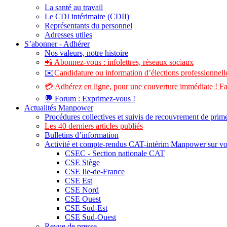
La santé au travail
Le CDI intérimaire (CDII)
Représentants du personnel
Adresses utiles
S’abonner - Adhérer
Nos valeurs, notre histoire
📲 Abonnez-vous : infolettres, réseaux sociaux
✉️
Candidature ou information d’élections professionnelle
💳 Adhérez en ligne, pour une couverture immédiate ! Fa
💬 Forum : Exprimez-vous !
Actualités Manpower
Procédures collectives et suivis de recouvrement de prim
Les 40 derniers articles publiés
Bulletins d’information
Activité et compte-rendus CAT-intérim Manpower sur v
CSEC - Section nationale CAT
CSE Siège
CSE Ile-de-France
CSE Est
CSE Nord
CSE Ouest
CSE Sud-Est
CSE Sud-Ouest
Revue de presse