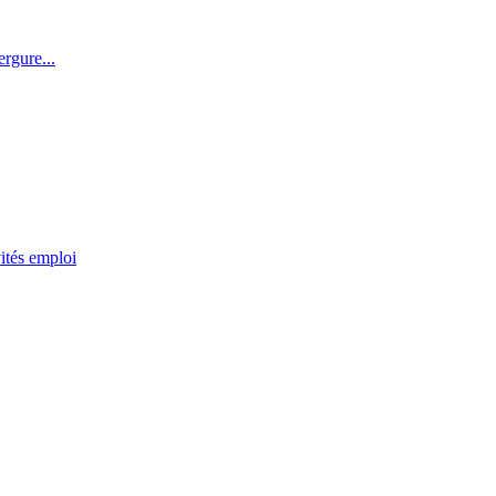
rgure...
ités emploi