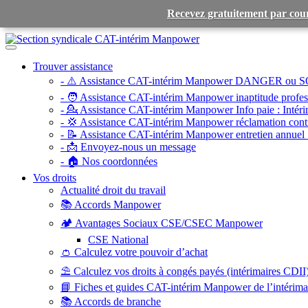
Recevez gratuitement par cour
Toggle
navigation
Trouver assistance
- ⚠️ Assistance CAT-intérim Manpower DANGER ou S
- 🧑 Assistance CAT-intérim Manpower inaptitude profess
- 💁 Assistance CAT-intérim Manpower Info paie :
Intéri
- 💢 Assistance CAT-intérim Manpower réclamation contr
- 📝 Assistance CAT-intérim Manpower entretien annuel 
- 📩 Envoyez-nous un message
- 🏠 Nos coordonnées
Vos droits
Actualité droit du travail
📚 Accords Manpower
🏕️ Avantages Sociaux CSE/CSEC Manpower
CSE National
👛 Calculez votre pouvoir d’achat
⛱️ Calculez vos droits à congés payés (intérimaires CDII
📘 Fiches et guides CAT-intérim Manpower de l’intérim
📚 Accords de branche