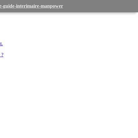
-le-guide-interimaire-manpower
t.
 ?