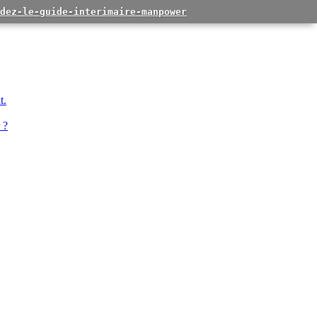
dez-le-guide-interimaire-manpower
t.
 ?